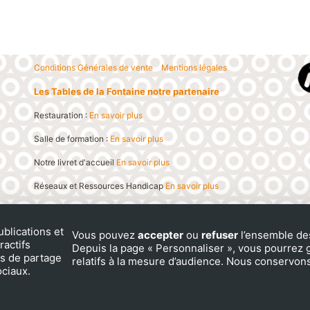
Conditions Générales de vente
Mentions légales
Les Tables de la Fontaine notre partenaire
Restauration :
En savoir plus
Salle de formation :
En savoir plus
Notre livret d'accueil
En savoir plus
Réseaux et Ressources Handicap
En savoir plus
Nos formations sont accessibles aux personnes en
ublications et
Vous pouvez
accepter
ou
refuser
l’ensemble des
ractifs
situation d'handicap.
Depuis la page « Personnaliser », vous pourrez g
és de partage
relatifs à la mesure d’audience. Nous conservon
ociaux.
Référente handicap : Nathalie CHAVE