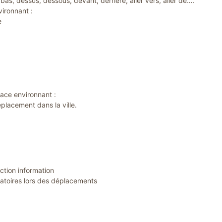
 bas, dessus, dessous, devant, derrière, aller vers, aller de….
ironnant :
e
ace environnant :
éplacement dans la ville.
iction information
gatoires lors des déplacements