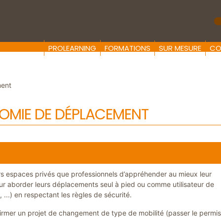
R
PROLEARNING
FORMATIONS
SUR MESURE
CO
ment
OMIE DE DÉPLACEMENT
urs espaces privés que professionnels d’appréhender au mieux leur
ur aborder leurs déplacements seul à pied ou comme utilisateur de
 ...) en respectant les règles de sécurité.
firmer un projet de changement de type de mobilité (passer le permi