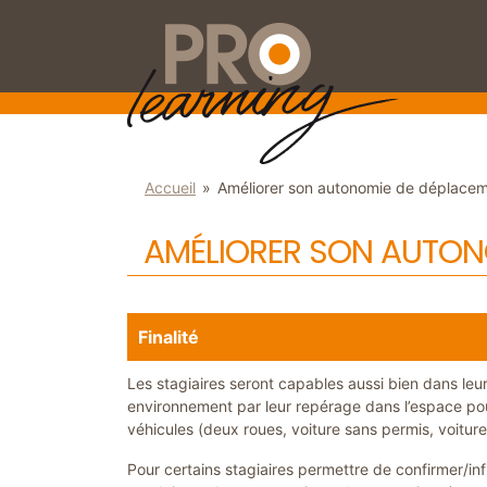
Aller
Panneau de gestion des cookies
au
contenu
principal
You
Accueil
»
Améliorer son autonomie de déplace
are
here
AMÉLIORER SON AUTON
Finalité
Les stagiaires seront capables aussi bien dans le
environnement par leur repérage dans l’espace po
véhicules (deux roues, voiture sans permis, voiture,
Pour certains stagiaires permettre de confirmer/in