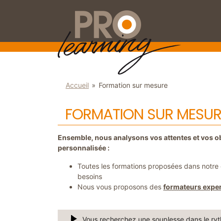
Aller
Panneau de gestion des cookies
au
contenu
principal
You
Accueil
»
Formation sur mesure
are
here
FORMATION SUR MESUR
Ensemble, nous analysons vos attentes et vos o
personnalisée :
Toutes les formations proposées dans notre 
besoins
Nous vous proposons des
formateurs expe
Vous recherchez une souplesse dans le ryt