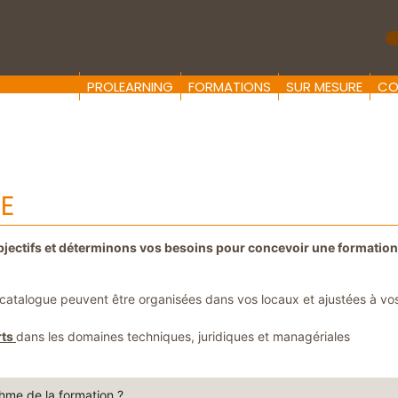
R
PROLEARNING
FORMATIONS
SUR MESURE
CO
E
bjectifs et déterminons vos besoins pour concevoir une formation
catalogue peuvent être organisées dans vos locaux et ajustées à vo
rts
dans les domaines techniques, juridiques et managériales
hme de la formation ?