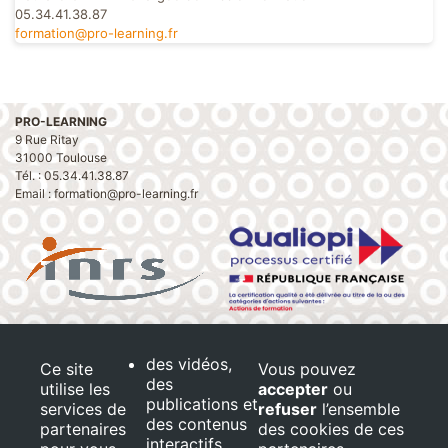
05.34.41.38.87
formation@pro-learning.fr
PRO-LEARNING
9 Rue Ritay
31000 Toulouse
Tél. : 05.34.41.38.87
Email : formation@pro-learning.fr
Conditions Générales de vente
Mentions légales
des vidéos,
Ce site
Vous pouvez
Les Tables de la Fontaine notre partenaire
des
utilise les
accepter
ou
publications et
services de
refuser
l’ensemble
Restauration :
En savoir plus
des contenus
partenaires
des cookies de ces
interactifs
Salle de formation :
En savoir plus