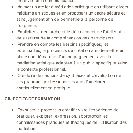
créativité et la communication.
n
A
nimer un atelier à médiation artistique en utilisant divers
a
i
médiums artistiques et en proposant un cadre sécure et
r
sans jugement afin de permettre à la personne de
e
s
s’exprimer.
Expliciter la démarche et le déroulement de l’atelier afin
C
de s’assurer de la compréhension des participants.
o
n
Prendre en compte les besoins spécifiques, les
t
potentialités, le processus de création afin de mettre en
a
c
place une démarche d’accompagnement avec la
t
médiation artistique adaptée à un public spécifique selon
le contexte professionnel.
Conduire des actions de synthèses et d’évaluation de
ses pratiques professionnelles afin d’améliorer
continuellement sa pratique.
OBJECTIFS DE FORMATION
Favoriser le processus créatif : vivre l'expérience de
pratiquer, explorer l’expression, approfondir les
connaissances pratiques et théoriques de l'utilisation des
médiations.