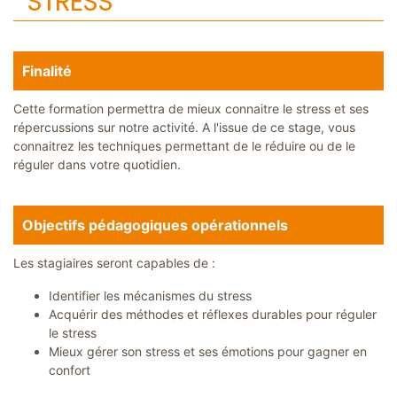
STRESS
a
t
i
o
n
Finalité
s
S
Cette formation permettra de mieux connaitre le stress et ses
u
répercussions sur notre activité. A l'issue de ce stage, vous
r
m
connaitrez les techniques permettant de le réduire ou de le
e
réguler dans votre quotidien.
s
u
r
e
Objectifs pédagogiques opérationnels
C
o
l
Les stagiaires seront capables de :
l
o
Identifier les mécanismes du stress
q
u
Acquérir des méthodes et réflexes durables pour réguler
e
le stress
s
&
Mieux gérer son stress et ses émotions pour gagner en
S
confort
é
m
i