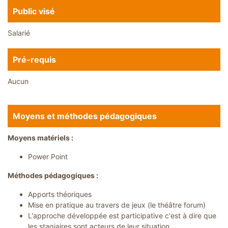
n
Public visé
a
i
r
Salarié
e
s
Pré-requis
C
o
n
Aucun
t
a
c
t
Moyens et méthodes pédagogiques
Moyens matériels :
Power Point
Méthodes pédagogiques :
Apports théoriques
Mise en pratique au travers de jeux (le théâtre forum)
L'approche développée est participative c'est à dire que
les stagiaires sont acteurs de leur situation.