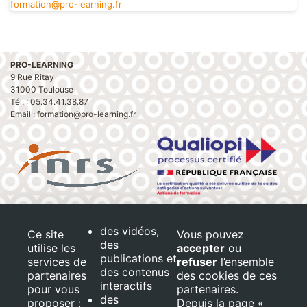
formation@pro-learning.fr
PRO-LEARNING
9 Rue Ritay
31000 Toulouse
Tél. : 05.34.41.38.87
Email : formation@pro-learning.fr
Conditions Générales de vente
Mentions légales
des vidéos,
Ce site
Vous pouvez
Les Tables de la Fontaine notre partenaire
des
utilise les
accepter
ou
publications et
services de
refuser
l’ensemble
Restauration :
En savoir plus
des contenus
partenaires
des cookies de ces
interactifs
Salle de formation :
En savoir plus
pour vous
partenaires.
des
proposer :
Depuis la page «