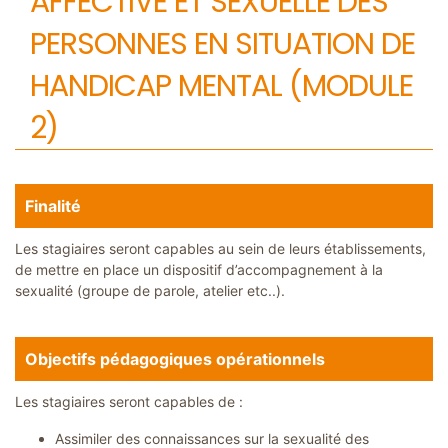
AFFECTIVE ET SEXUELLE DES
a
t
PERSONNES EN SITUATION DE
i
o
n
HANDICAP MENTAL (MODULE
s
2)
S
u
r
m
e
s
u
Finalité
r
e
Les stagiaires seront capables au sein de leurs établissements,
C
de mettre en place un dispositif d’accompagnement à la
o
sexualité (groupe de parole, atelier etc..).
l
l
o
q
u
Objectifs pédagogiques opérationnels
e
s
&
Les stagiaires seront capables de :
S
é
m
Assimiler des connaissances sur la sexualité des
i