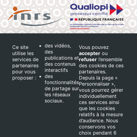
Conditions Générales de vente
Mentions légales
des vidéos,
Ce site
Vous pouvez
Les Tables de la Fontaine notre partenaire
des
utilise les
accepter
ou
publications et
services de
refuser
l’ensemble
Restauration :
En savoir plus
des contenus
partenaires
des cookies de ces
interactifs
Salle de formation :
En savoir plus
pour vous
partenaires.
des
proposer :
Depuis la page «
Notre livret d'accueil
En savoir plus
fonctionnalités
Personnaliser »,
de partage sur
vous pourrez gérer
Réseaux et Ressources Handicap
En savoir plus
les réseaux
individuellement
sociaux.
ces services ainsi
Nos formations sont accessibles aux personnes en situation
que les cookies
relatifs à la mesure
d'handicap.
d’audience. Nous
conservons vos
choix pendant 6