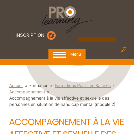
Aller
Panneau de gestion des cookies
au
contenu
principal
INSCRIPTION
Rechercher
Menu
P
r
o
l
You
e
Accueil
»
Formations
»
Formations Pour Les Salariés
»
are
a
Accompagnement
»
r
here
n
Accompagnement à la vie affective et sexuelle des
i
personnes en situation de handicap mental (module 2)
n
g
ACCOMPAGNEMENT À LA VIE
F
o
r
m